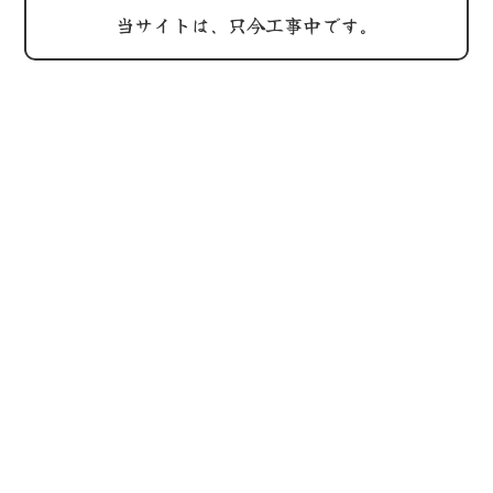
当サイトは、只今工事中です。
202
鶏屋
休み