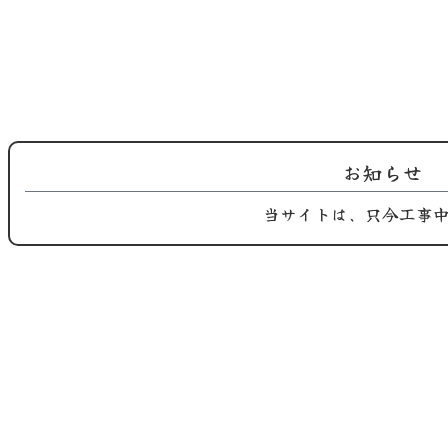
お知らせ
当サイトは、只今工事
2025.09.10
2025.09.05
Instagram 更新！
鶏屋おち合です。 長月季節替わり
ご紹介…