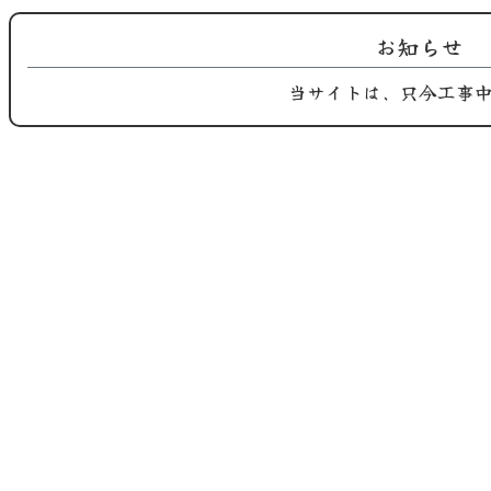
2025.09.10
2025.09.05
Instagram 更新！
鶏屋おち合です。 長月季節替わり
お知らせ
ご紹介…
当サイトは、只今工事
2025.09.02
2025.09.01
鶏屋おち合です。 長月季節替わり
鶏屋おち合です。 長月、九月の季
のご紹…
節替わ…