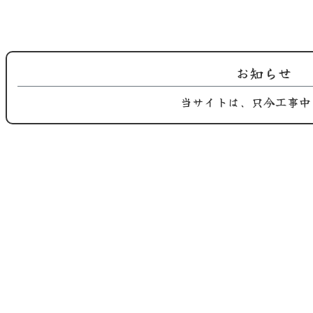
2025.09.02
2025.09.01
鶏屋おち合です。 長月季節替わり
鶏屋おち合です。 長月、九月の季
お知らせ
のご紹…
節替わ…
当サイトは、只今工事中