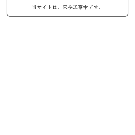
当サイトは、只今工事中です。
202
鶏屋
休み