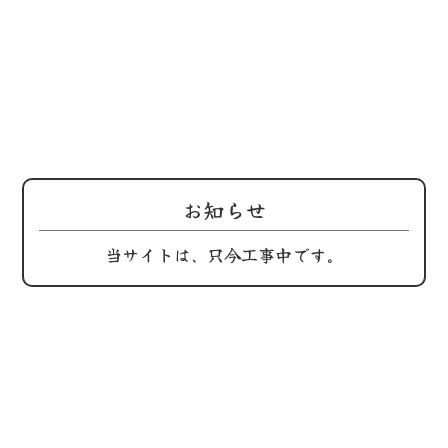
202
鶏屋
休日
お知らせ
当サイトは、只今工事中です。
202
もうご覧になった方もいらっしゃるかもしれませ
鶏屋
替わ