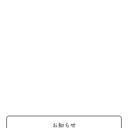
202
鶏屋
休日
202
鶏屋
替わ
お知らせ