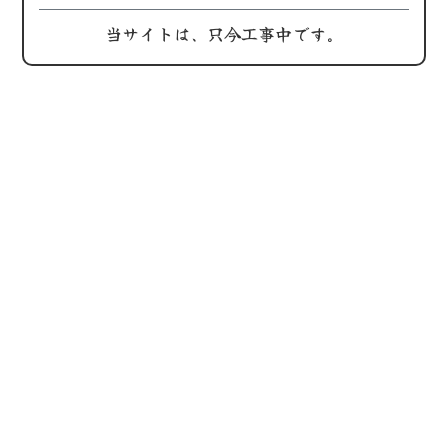
当サイトは、只今工事中です。
tent-nrt1-
t16/f1/m69/GNGFZRkDxoW3lHwHAKkboWWxcZB
InZ0c192b2RfdXJsZ2VuLmNhcm91c2VsX2l0ZW
cat=101&vs=925468712537871_2850647288&
dXOBjp_FAe4Ws82tnAp4yqd46UDNJg&oe=65CB
t1-1.cdninstagram.com/v/t51.29350-
03371_7412840425339495961_n.jpg?
202
鶏屋
替わ
=AbolcHtEDLYAX_FpWnW&_nc_ht=scontent-
ANQ71j8EAAAA&oh=00_AfD_C_5GZLNzRy7dYZL