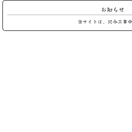
Instagram 更新！
鶏屋おち合です。 長月季節替わり
ご紹介…
お知らせ
当サイトは、只今工事
2025.09.02
2025.09.01
鶏屋おち合です。 長月季節替わり
鶏屋おち合です。 長月、九月の季
のご紹…
節替わ…