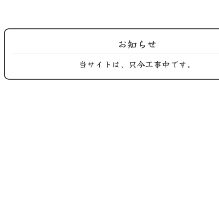
案内で…
無く 黒…
お知らせ
当サイトは、只今工事中です。
2025.08.07
2025.08.05
鶏屋おち合です。 葉月季節替わり
鶏屋おち合 葉月季節替わりのご紹
のご紹…
介です…