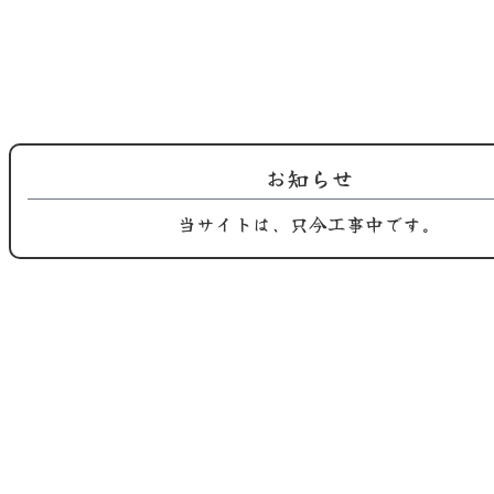
2025.08.26
2025.08.10
鶏屋おち合です。 9月の定休日のご
鶏屋おち合からのお知らせ。 間も
お知らせ
案内で…
無く 黒…
当サイトは、只今工事中です。