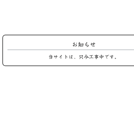
2025.08.26
2025.08.10
鶏屋おち合です。 9月の定休日のご
鶏屋おち合からのお知らせ。 間も
案内で…
無く 黒…
お知らせ
当サイトは、只今工事中です。