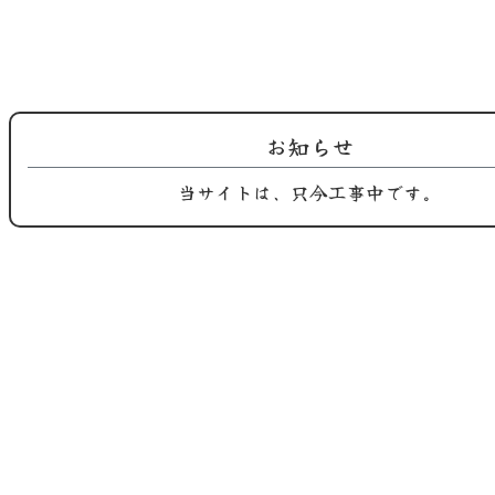
2025.08.26
2025.08.10
鶏屋おち合です。 9月の定休日のご
鶏屋おち合からのお知らせ。 間も
案内で…
無く 黒…
お知らせ
当サイトは、只今工事中です。