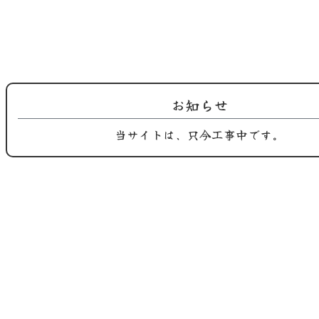
2025.08.26
2025.08.10
鶏屋おち合です。 9月の定休日のご
鶏屋おち合からのお知らせ。 間も
案内で…
無く 黒…
お知らせ
当サイトは、只今工事中です。