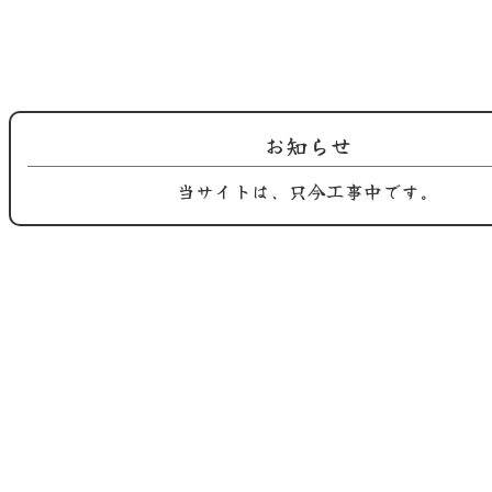
2025.08.26
2025.08.10
鶏屋おち合です。 9月の定休日のご
鶏屋おち合からのお知らせ。 間も
案内で…
無く 黒…
お知らせ
当サイトは、只今工事中です。