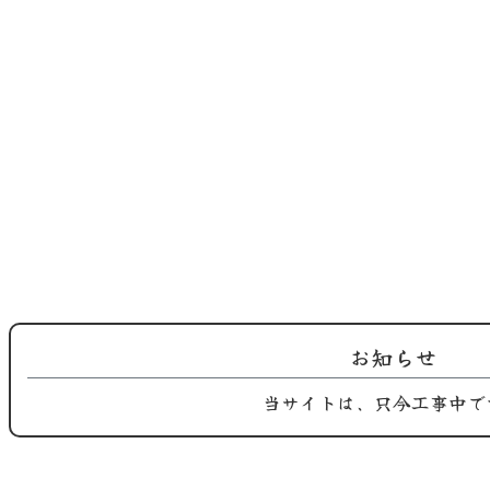
2025.09.02
2025.09.01
鶏屋おち合です。 長月季節替わり
鶏屋おち合です。 長月、九月の季
のご紹…
節替わ…
お知らせ
当サイトは、只今工事中で