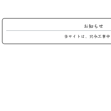
お知らせ
2025.09.10
2025.09.05
当サイトは、只今工事中
Instagram 更新！
鶏屋おち合です。 長月季節替わり
ご紹介…