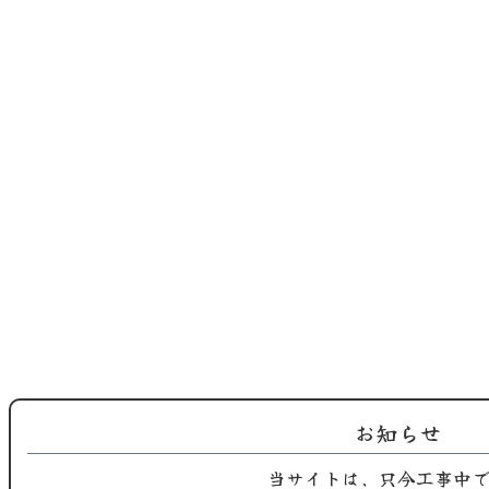
2025.09.02
2025.09.01
鶏屋おち合です。 長月季節替わり
鶏屋おち合です。 長月、九月の季
のご紹…
節替わ…
お知らせ
当サイトは、只今工事中